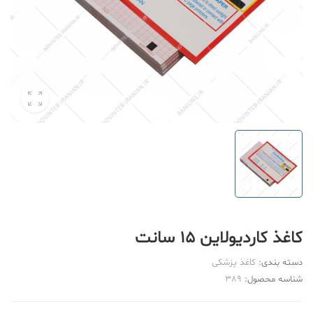
کاغذ کاردیولاین 15 سانت
دسته بندی:
کاغذ پزشکی
شناسه محصول:
389