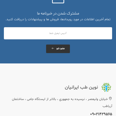
مشترک شدن در خبرنامه ما
تمام آخرین اطلاعات در مورد رویدادها، فروش ها و پیشنهادات را دریافت کنید.
عضو شو
نوین طب ایرانیان
خيابان وليعصر ، نرسيده به جمهوري ، بالاتر از ایستگاه جامی ، ساختمان
آریاطب
09021429565