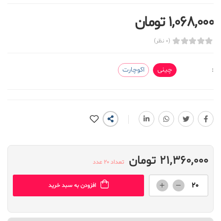
1,068,000 تومان
(0 نظر)
:
چینی
اکوچارت
21,360,000 تومان
تعداد 20 عدد
افزودن به سبد خرید