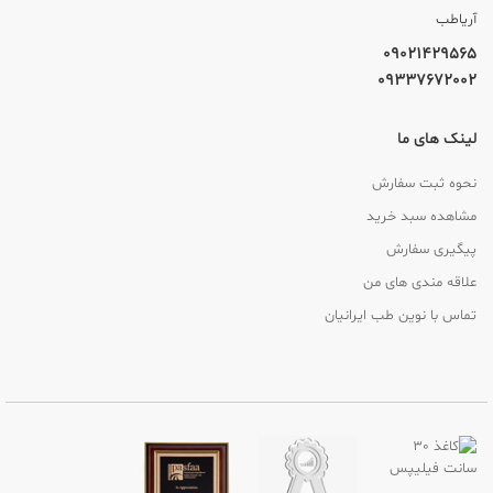
آریاطب
09021429565
09337672002
لینک های ما
نحوه ثبت سفارش
مشاهده سبد خرید
پیگیری سفارش
علاقه مندی های من
تماس با نوین طب ایرانیان