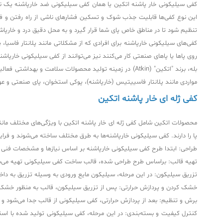
کفی سیلیکونی خار پاشنه اتکین یا همان کفی سیلیکونی ضد خارپاشنه یک نوع
این نوع کفی‌ها قابلیت جذب شوک و تسکین فشارهای ناشی از راه رفتن و فعال
تنظیم شود تا در مناطق خاص پای شما قرار گیرد و به محل دقیق درد و خارپاشنه
کفی‌های سیلیکونی خارپاشنه برای افرادی که از مشکلاتی مانند پلانتار فاسی
روی پاها یا پاهای صنعتی کار می‌کنند نیز می‌توانند از کفی سیلیکونی خارپاشن
بله، برند "اتکین" (Atkin) در زمینه تولید محصولات سلامت
مواردی مانند پلانتار فاسییتیس (خارپاشنه)، پوکی استخوان، پای صنعتی و ع
کفی ژله ای خار پاشنه اتکین
محصولات اتکین شامل کفی ژله ای خار پاشنه اتکین با ویژگی‌های مختلف مانن
پا را دارند. کفی سیلیکونی خارپاشنه‌ها به طرق مختلف ساخته می‌شوند و فرا
طراحی: ابتدا طرح کفی سیلیکونی خارپاشنه بر اساس نیازها و مشخصات فنی 
تهیه قالب: براساس طرح طراحی شده، قالب ساخت کفی سیلیکونی تهیه می‌شود. ق
تزریق سیلیکون: در این مرحله، سیلیکون مایع ورودی به وسیله تزریق به داخ
خشک کردن و پردازش حرارتی: پس از تزریق سیلیکون، قالب به منظور خشک کر
برش و تنظیم: بعد از پردازش حرارتی، کفی سیلیکونی از قالب جدا می‌شود و سپ
کنترل کیفیت و بسته‌بندی: در این مرحله، کفی سیلیکونی تولید شده با اس