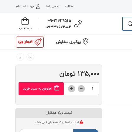
مقالات
تماس با ما
ورود
/
ثبت نام
09021429565
09337672002
سبد خرید
پیگیری سفارش
آفرهای ویژه
135,000 تومان
افزودن به سبد خرید
قیمت ویژه همکاران
اکانت شما ویژه همکاران نمی باشد