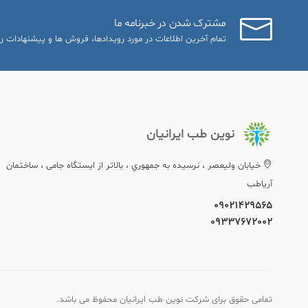
مشترک شدن در خبرنامه ما
تمام آخرین اطلاعات در مورد رویدادها، فروش ها و پیشنهادات را
نوین طب ایرانیان
خيابان وليعصر ، نرسيده به جمهوري ، بالاتر از ایستگاه جامی ، ساختمان
آریاطب
09021429565
09337672002
تمامی حقوق برای شرکت نوین طب ایرانیان محفوظ می باشد.