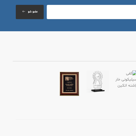
عضو شو