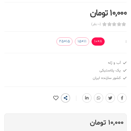
10,000 تومان
(0 نظر)
15×25
11×15
8×10
:
آب و ژله
پک پلاستیکی
کشور سازنده ایران
10,000 تومان