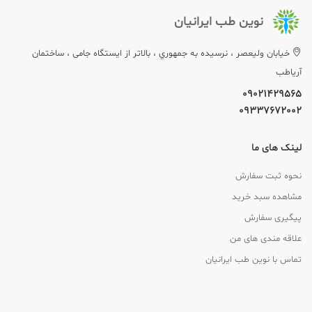
نوین طب ایرانیان
خيابان وليعصر ، نرسيده به جمهوري ، بالاتر از ایستگاه جامی ، ساختمان
آریاطب
09021429565
09337672002
لینک های ما
نحوه ثبت سفارش
مشاهده سبد خرید
پیگیری سفارش
علاقه مندی های من
تماس با نوین طب ایرانیان