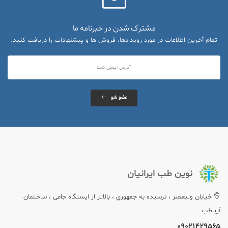
مشترک شدن در خبرنامه ما
تمام آخرین اطلاعات در مورد رویدادها، فروش ها و پیشنهادات را دریافت کنید.
عضو شو
نوین طب ایرانیان
خيابان وليعصر ، نرسيده به جمهوري ، بالاتر از ایستگاه جامی ، ساختمان
آریاطب
09021429565