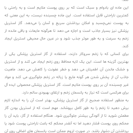
کند.
این ماده ای بادوام و سبک است که بر روی پوست ملایم است و به راحتی با
کمترین ناراحتی قابل استفاده است. این ماده چسبنده نیست، به این معنی که
به پوست نمی‌چسبد و امکان برداشتن سریع و آسان را می‌دهد. گاز استریل
پزشکی نیز بسیار جاذب است و اجازه می دهد تا هرگونه مایعات و باقی مانده از
زخم به سرعت و به طور موثر جذب شود و در عین حال محیطی استریل ایجاد
کند.
برای کسانی که با زخم سروکار دارند، استفاده از گاز استریل پزشکی یکی از
بهترین گزینه ها است. این یک لایه محافظ روی زخم ایجاد می کند و از استریل
و خشک ماندن آن اطمینان می دهد و خطر عفونت را کاهش می دهد. ماهیت
جاذب آن از پخش شدن هر گونه مایع یا زباله در زخم جلوگیری می کند و مواد
غیر چسبنده آن بر روی پوست ملایم است. گاز استریل پزشکی محصولی ایده آل
برای هرکسی است که نیاز به پانسمان زخم و ارتقای بهبودی سالم دارد.
به منظور استفاده صحیح از گاز استریل پزشکی، بهتر است آن را به اندازه لازم
برش دهید تا زخم را به طور کامل بپوشاند. مهم است که از استریل بودن گاز
مطمئن شوید تا از آلودگی بیشتر جلوگیری شود. هنگام استفاده از گاز، باید آن را
محکم روی پوست فشار دهید اما نه آنقدر محکم که باعث ناراحتی پوست شود یا
برداشتن آن دشوار باشد. در صورت لزوم ممکن است پانسمان های اضافی روی آن