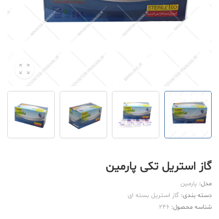
گاز استریل تکی پارمین
مدل:
پارمین
دسته بندی:
گاز استریل بسته ای
شناسه محصول:
246