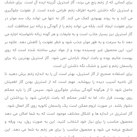
برای کسانی که از زخم رنج می برند، گاز استریل گزینه ایده آل است. برای خشک
و استریل نگه داشتن ناحیه اطراف زخم طراحی شده است. از عفونت جلوگیری
می کند و به روند بهبودی کمک می کند. گاز نه تنها می تواند یک سد موثر در
برابر عفونت ایجاد کند، بلکه می تواند زخم را از آلودگی و زباله نیز محافظت کند.
گاز استریل نیز بسیار جاذب است و به مایعات و هر گونه زباله ناخواسته اجازه می
دهد تا به سرعت و به طور موثر جذب شود و خطر عفونت را کاهش دهد. علاوه بر
این، این محصول غیر چسبنده بوده و از مواد نرمی ساخته شده است که روی
پوست ملایم بوده و باعث ایجاد ناراحتی نمی شود. گاز استریل بهترین راه برای
پانسمان زخم و تمیز و خشک نگه داشتن آن است.
برای استفاده صحیح از گاز استریل، بهتر است آن را به اندازه زخم برش دهید تا
کل ناحیه آسیب دیده را بپوشاند. مهم است که از استریل بودن گاز اطمینان
حاصل شود تا از هرگونه آلودگی بیشتر جلوگیری شود. سپس گاز را باید محکم
روی پوست قرار داد، اما نه آنقدر محکم که باعث ناراحتی شود یا برداشتن آن
دشوار باشد. در صورت لزوم ممکن است یک پانسمان ثانویه روی گاز اعمال شود.
گاز استریل در اندازه ها و اشکال مختلف موجود است که به شما امکان می دهد
محصول مناسب را برای نیاز خود انتخاب کنید. این به صورت رول، پد، ورقه و
اسفنج عرضه می شود و محصول مناسب را برای هر زخم به شما می دهد. این