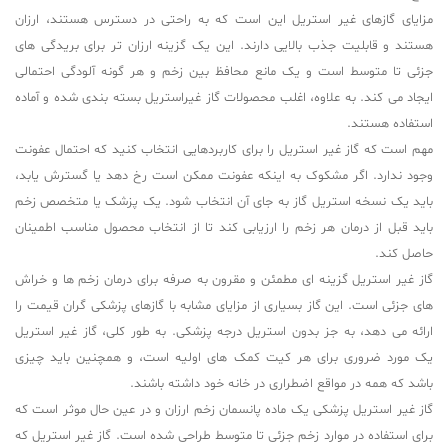
مزایای گازهای غیر استریل این است که به راحتی در دسترس هستند، ارزان
هستند و قابلیت جذب بالایی دارند. این یک گزینه ارزان تر برای بریدگی های
جزئی تا متوسط است و یک مانع محافظ بین زخم و هر گونه آلودگی احتمالی
ایجاد می کند. به علاوه، اغلب محصولات گاز غیراستریل بسته بندی شده و آماده
استفاده هستند.
مهم است که گاز غیر استریل را برای کاربردهایی انتخاب کنید که احتمال عفونت
وجود ندارد. اگر مشکوک به اینکه عفونت ممکن است رخ دهد یا گسترش یابد،
باید یک نسخه استریل گاز به جای آن انتخاب شود. یک پزشک یا متخصص زخم
باید قبل از درمان هر زخم را ارزیابی کند تا از انتخاب محصول مناسب اطمینان
حاصل کند.
گاز غیر استریل گزینه ای مطمئن و مقرون به صرفه برای درمان زخم ها و خراش
های جزئی است. این گاز بسیاری از مزایای مشابه با گازهای پزشکی گران قیمت را
ارائه می دهد، به جز بدون استریل درجه پزشکی. به طور کلی، گاز غیر استریل
یک مورد ضروری برای هر کیت کمک های اولیه است، و همچنین باید چیزی
باشد که همه در مواقع اضطراری در خانه خود داشته باشند.
گاز غیر استریل پزشکی یک ماده پانسمان زخم ارزان و در عین حال موثر است که
برای استفاده در موارد زخم جزئی تا متوسط طراحی شده است. گاز غیر استریل که