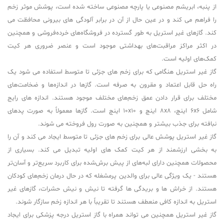
از پنبه، ابریشم مصنوعی یا پارچه مصنوعی ساخته شده است، پوشش موثر زخم
را فراهم می کند و در عین حال از آن در برابر آلودگی های بیرونی محافظت می
کند. گازهای غیر استریل به طور گسترده در فروشگاه‌های خرده‌فروشی و همچنین
در اکثر مراکز مراقبت‌های بهداشتی موجود است و عنصر ضروری هر کیت
کمک‌های اولیه است.
گاز غیر استریل هنگامی که برای زخم های جزئی تا متوسط استفاده می شود یک
راه حل قابل اعتماد و مقرون به صرفه است. گازها در اندازه‌ها و ضخامت‌های
مختلف برای قرار دادن عمق زخم‌های مختلف موجود هستند. اندازه های رایج
شامل 6x6 اینچ، 8x8 اینچ و 10x10 اینچ است. گازها معمولاً به صورت پدهای
نبافته برای جذب بیشتر و همچنین به صورت رول فروخته می شوند.
گاز غیر استریل پوشش عالی برای زخم های جزئی تا متوسط ایجاد می کند و آن را
به بخشی ارزشمند از هر کیت کمک های اولیه تبدیل می کند. بسیاری از
محصولات همچنین دارای لبه‌های از پیش برش‌شده برای کاربرد سریع‌تر و آسان‌تر
هستند - یک ویژگی عالی برای والدین پرمشغله که در حال درمان زخم‌های کودکان
هستند. از خراش ها و بریدگی ها گرفته تا نیش و نیش حشرات، گازهای غیر
استریل به اندازه کافی منعطف هستند تا تقریباً با هر اندازه زخم سازگار شوند.
گاز غیر استریل همچنین می تواند همراه با گاز استریل درجه پزشکی برای ایجاد