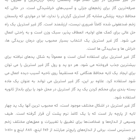
گاز غیر استریل در بین تمام مواد پانسمان زخم، ارزان‌ترین و مقرون به
صرفه‌ترین گاز برای زخم‌های جزئی و آسیب‌های خراشیدگی است. در حالی که
محافظ درجه پزشکی مشابه گاز استریل گران‌تر را ندارد، اما در مواردی که پانسمان
زخم ضدعفونی شده کاملاً ضروری نیست، ارزشمند است. گاز غیر استریل یک راه
حل عالی برای کمک های اولیه، انعطاف پذیر، سبک وزن است و به راحتی اعمال
می شود. گاز غیر استریل یک انتخاب بسیار محبوب برای درمان بریدگی ها،
خراش ها و ساییدگی ها است.
گاز غیر استریل برای استفاده آسان است و معمولاً به شکل پدهای نبافته برای
بیشترین جذب فروخته می شود. هر دو پد و رول گاز غیر استریل را می توان
برای ایجاد یک لایه محافظ هنگامی که مستقیماً روی ناحیه آسیب دیده اعمال می
شود استفاده کرد. علاوه بر این، گاز غیر استریل می تواند به عنوان یک ماده
بسته بندی برای محکم کردن یک پد گاز استریل در محل خود یا برای بانداژ ثانویه
استفاده شود.
گاز غیر استریل در اشکال مختلف موجود است، که محبوب ترین آنها یک پد چهار
لایه از پارچه باز است که با یک کاغذ نرم پشت آن قرار گرفته است. طیف
وسیعی از اندازه‌ها و ضخامت‌ها برای تطبیق با تغییرات و عمق‌های مختلف زخم
در دسترس است. برخی از اندازه‌های رایج‌تر عبارتند از 6x6 اینچ، 8x8 اینچ و 10x10
اینچ.