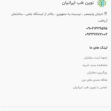
نوین طب ایرانیان
خيابان وليعصر ، نرسيده به جمهوري ، بالاتر از ایستگاه جامی ، ساختمان
آریاطب
09021429565
09337672002
لینک های ما
نحوه ثبت سفارش
مشاهده سبد خرید
پیگیری سفارش
علاقه مندی های من
تماس با نوین طب ایرانیان