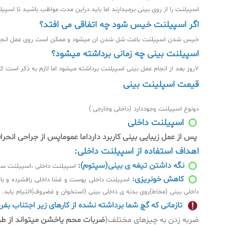
اسپیلنت را از روی بینی برمیدارند اما باید دراین مدت مواظب باشید تا اس
اگر اسپیلنت خیس شود چه اتفاقی می افتد؟
خیس شدن اسپیلنت باعث شل شدن ان میشود و ممکن است روی عمل انجام
اسپیلنت بینی چه زمانی برداشته میشود؟
۷روز بعد از انجام عمل بینی اسپیلنت برداشته میشود اما لازم به ذکر است ک قبل از برداشتن اسپیلنت بهتر است روزهفتم به حمام برویدتا اسپیلنت به خوبی خیس شودفقط مراقب باشید که دست به آن نزنید.
قیمت اسپلینت بینی
دونوع اسپیلنت وجوددارد (داخلی وخارجی )
اسپیلنت داخلی
پس از عمل زیبایی بینی کاربرد دارداما عموماپس از جراحی انحرا
اهداف استفاده از اسپیلنت داخلی:
نگه داشتن تیغه ی بینی(سپتوم):
اسپیلنت داخلی ،اسپیلنت سیل
کاهش خونریزی:
اسپیلنت داخلی پوست و غشا داخلی رافشرده و با
داخلی بینی (مخاط)روی بدنه ی داخلی بینی (استخوان و غضروف)التیام یابد.
تازمانی که گچ شما برداشته نشده از کارهای زیر اجتناب بفرم
ضربه زدن به چیزهای مختلف(
ضربات محم یاخشن میتواند از طری