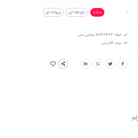
:
ساده
ذوزنقه ای
پروانه ای
ابعاد ۴×۴×۴×۵ سانتی متر
برند کلاریتی
ام