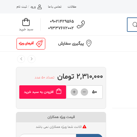
مقالات
تماس با ما
ورود
/
ثبت نام
09021429565
09337672002
سبد خرید
پیگیری سفارش
آفرهای ویژه
2,310,000 تومان
تعداد 50 عدد
افزودن به سبد خرید
قیمت ویژه همکاران
اکانت شما ویژه همکاران نمی باشد