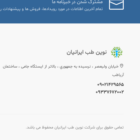
مشترک شدن در خبرنامه ما
تمام آخرین اطلاعات در مورد رویدادها، فروش ها و پیشنهادات را
نوین طب ایرانیان
خيابان وليعصر ، نرسيده به جمهوري ، بالاتر از ایستگاه جامی ، ساختمان
آریاطب
09021429565
09337672002
تمامی حقوق برای شرکت نوین طب ایرانیان محفوظ می باشد.