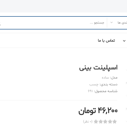
تماس با ما
اسپلینت بینی
مدل:
ساده
دسته بندی:
چسب
شناسه محصول:
691
46,200 تومان
(0 نظر)