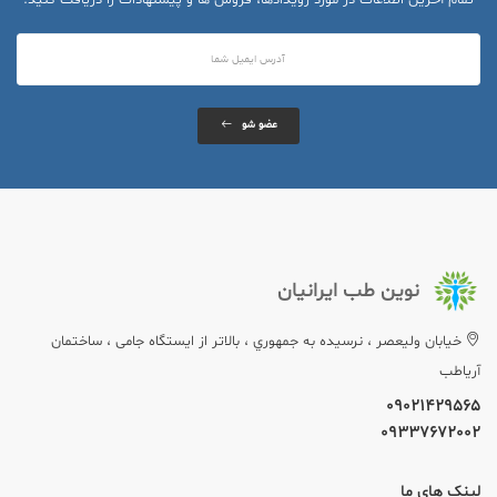
عضو شو
نوین طب ایرانیان
خيابان وليعصر ، نرسيده به جمهوري ، بالاتر از ایستگاه جامی ، ساختمان
آریاطب
09021429565
09337672002
لینک های ما