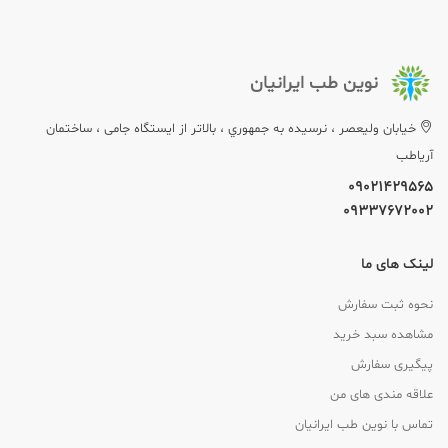
نوین طب ایرانیان
خيابان وليعصر ، نرسيده به جمهوري ، بالاتر از ایستگاه جامی ، ساختمان
آریاطب
09021429565
09337672002
لینک های ما
نحوه ثبت سفارش
مشاهده سبد خرید
پیگیری سفارش
علاقه مندی های من
تماس با نوین طب ایرانیان