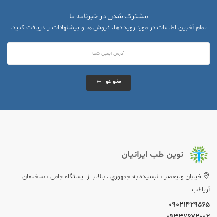
مشترک شدن در خبرنامه ما
تمام آخرین اطلاعات در مورد رویدادها، فروش ها و پیشنهادات را دریافت کنید.
عضو شو
نوین طب ایرانیان
خيابان وليعصر ، نرسيده به جمهوري ، بالاتر از ایستگاه جامی ، ساختمان
آریاطب
09021429565
09337672002