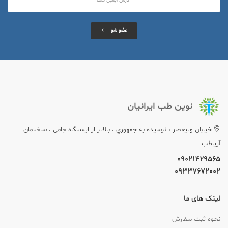
عضو شو
نوین طب ایرانیان
خيابان وليعصر ، نرسيده به جمهوري ، بالاتر از ایستگاه جامی ، ساختمان
آریاطب
09021429565
09337672002
لینک های ما
نحوه ثبت سفارش