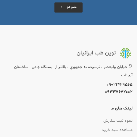
عضو شو
نوین طب ایرانیان
خيابان وليعصر ، نرسيده به جمهوري ، بالاتر از ایستگاه جامی ، ساختمان
آریاطب
09021429565
09337672002
لینک های ما
نحوه ثبت سفارش
مشاهده سبد خرید