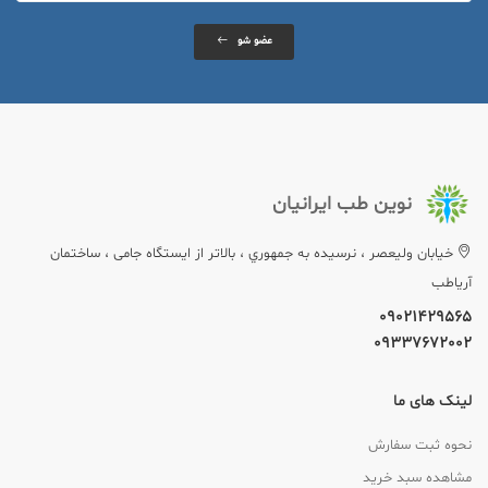
عضو شو
نوین طب ایرانیان
خيابان وليعصر ، نرسيده به جمهوري ، بالاتر از ایستگاه جامی ، ساختمان
آریاطب
09021429565
09337672002
لینک های ما
نحوه ثبت سفارش
مشاهده سبد خرید