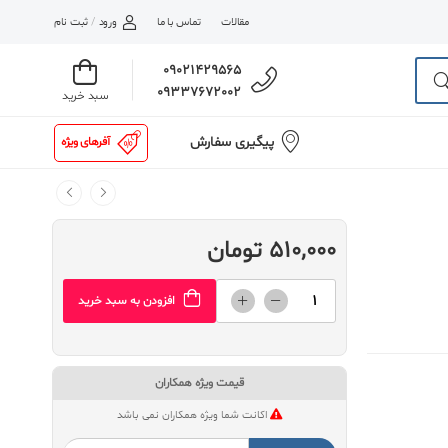
مقالات
تماس با ما
ورود
/
ثبت نام
09021429565
09337672002
سبد خرید
پیگیری سفارش
آفرهای ویژه
510,000 تومان
افزودن به سبد خرید
قیمت ویژه همکاران
اکانت شما ویژه همکاران نمی باشد