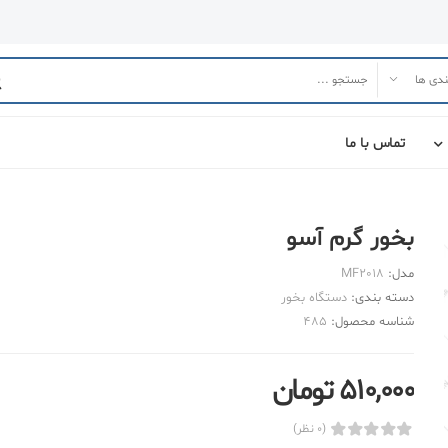
تماس با ما
بخور گرم آسو
مدل:
MF2018
دسته بندی:
دستگاه بخور
شناسه محصول:
485
510,000 تومان
(0 نظر)