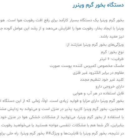
دستگاه بخور گرم وینرر
بخور گرم وینرا یک دستگاه بسیار کارآمد برای رفع افت رطوبت هوا است. هوا
وینرا با ایجاد بخار، رطوبت هوا را افزایش می‌دهد و از رشد این عوامل آلو
نیز مفید باشد.
ویژگی‌های بخور گرم وینرا عبارتند از:
نوع بخور: گرم
ظرفیت: 6 لیتر
ماسک مخصوص کمپرس کننده پوست صورت
مقاوم در برابر الکترود غیر فلزی
کلید غیر خود تنظیم مجدد
دارای خروجی دارو
قابل استفاده در هر آب و هوایی
بخور گرم وینرا دارای مزایا و فواید زیادی است. اولاً، زمانی که از این دستگاه
همچنین، بخور گرم وینرا کاربرد پذیر در منزل است و می‌تواند به زدایش مش
با استفاده از بخور گرم وینرا، می‌توانید از مشکلات خشکی هوا در منزل خو
بنابراین، اگر شما هم با مشکلات تنفسی مواجه هستید یا می‌خواهید رطوبت ه
در نتیجه، بخور گرم وینرا با قابلیت‌ها و ویژگ## بخور گرم وینرا: راه حلی بر