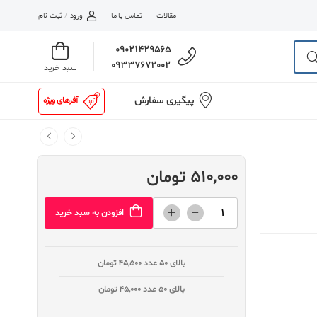
مقالات
تماس با ما
ورود
/
ثبت نام
09021429565
09337672002
سبد خرید
پیگیری سفارش
آفرهای ویژه
510,000 تومان
افزودن به سبد خرید
بالای 50 عدد
45,500 تومان
بالای 50 عدد
45,000 تومان