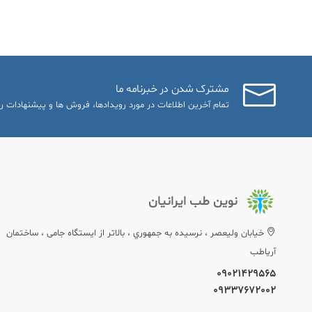
مشترک شدن در خبرنامه ما
تمام آخرین اطلاعات در مورد رویدادها، فروش ها و پیشنهادات را
نوین طب ایرانیان
خيابان وليعصر ، نرسيده به جمهوري ، بالاتر از ایستگاه جامی ، ساختمان
آریاطب
09021429565
09337672002