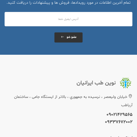
تمام آخرین اطلاعات در مورد رویدادها، فروش ها و پیشنهادات را دریافت کنید.
عضو شو
نوین طب ایرانیان
خيابان وليعصر ، نرسيده به جمهوري ، بالاتر از ایستگاه جامی ، ساختمان
آریاطب
09021429565
09337672002