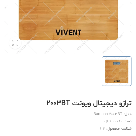
ترازو دیجیتال ویونت 2003BT
مدل:
Bamboo 2003BT
دسته بندی:
ترازو
شناسه محصول:
614