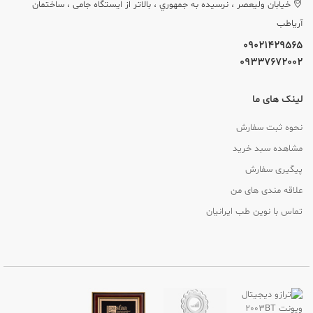
خيابان وليعصر ، نرسيده به جمهوري ، بالاتر از ایستگاه جامی ، ساختمان
آریاطب
09021429565
09337672002
لینک های ما
نحوه ثبت سفارش
مشاهده سبد خرید
پیگیری سفارش
علاقه مندی های من
تماس با نوین طب ایرانیان