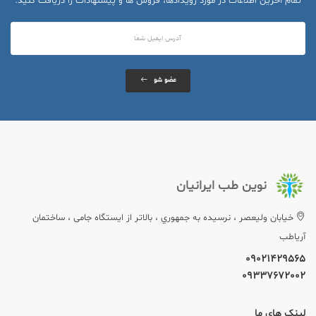
تمام آخرین اطلاعات در مورد رویدادها، فروش ها و پیشنهادات را دریافت کنید.
عضو شو
نوین طب ایرانیان
خيابان وليعصر ، نرسيده به جمهوري ، بالاتر از ایستگاه جامی ، ساختمان
آریاطب
09021429565
09337672002
لینک های ما