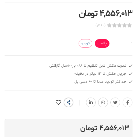
4,556,013 تومان
(0 نظر)
:
پلاس
توربو
قدرت مکش قابل تنظیم تا 0/8 بار-10سال گارانتی
جریان مکش تا 13 لیتر در دقیقه
حداکثر تولید صدا تا 60 دسی بل
4,556,013 تومان