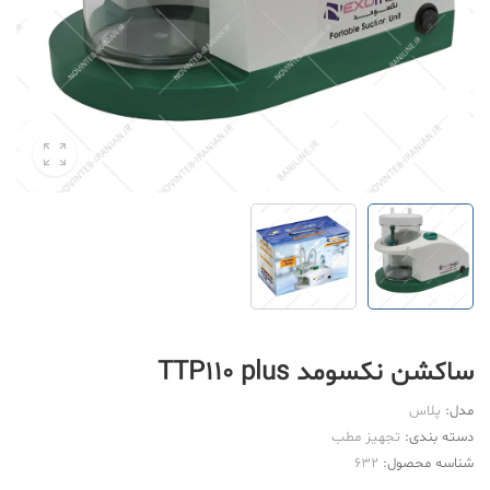
ساکشن نکسومد TTP110 plus
مدل:
پلاس
دسته بندی:
تجهیز مطب
شناسه محصول:
632