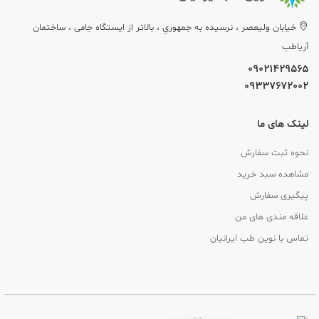
خيابان وليعصر ، نرسيده به جمهوري ، بالاتر از ایستگاه جامی ، ساختمان
آریاطب
09021429565
09337672002
لینک های ما
نحوه ثبت سفارش
مشاهده سبد خرید
پیگیری سفارش
علاقه مندی های من
تماس با نوین طب ایرانیان