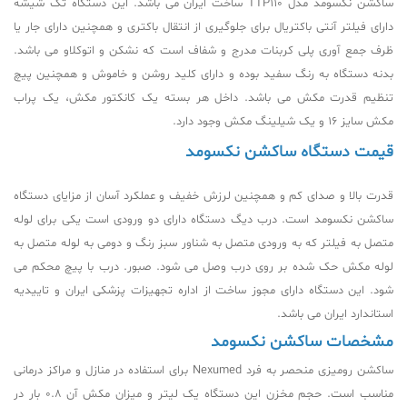
ساکشن نکسومد مدل TTP110 ساخت ایران می باشد. این دستگاه تک شیشه
دارای فیلتر آنتی باکتریال برای جلوگیری از انتقال باکتری و همچنین دارای جار یا
ظرف جمع آوری پلی کربنات مدرج و شفاف است که نشکن و اتوکلاو می باشد.
بدنه دستگاه به رنگ سفید بوده و دارای کلید روشن و خاموش و همچنین پیچ
تنظیم قدرت مکش می باشد. داخل هر بسته یک کانکتور مکش، یک پراب
مکش سایز 16 و یک شیلینگ مکش وجود دارد.
قیمت دستگاه ساکشن نکسومد
قدرت بالا و صدای کم و همچنین لرزش خفیف و عملکرد آسان از مزایای دستگاه
ساکشن نکسومد است. درب دیگ دستگاه دارای دو ورودی است یکی برای لوله
متصل به فیلتر که به ورودی متصل به شناور سبز رنگ و دومی به لوله متصل به
لوله مکش حک شده بر روی درب وصل می شود. صبور. درب با پیچ محکم می
شود. این دستگاه دارای مجوز ساخت از اداره تجهیزات پزشکی ایران و تاییدیه
استاندارد ایران می باشد.
مشخصات ساکشن نکسومد
ساکشن رومیزی منحصر به فرد Nexumed برای استفاده در منازل و مراکز درمانی
مناسب است. حجم مخزن این دستگاه یک لیتر و میزان مکش آن 0.8 بار در