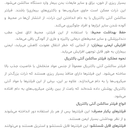
بسیار ریزی از خون، بزاق و سایر مایعات بدن بیمار وارد دستگاه ساکشن می‌شود.
این ذرات ممکن است حاوی میکروب‌ها و باکتری‌های بیماری‌زا باشند. فیلتر
ساکشن آنتی باکتریال با به دام انداختن این ذرات، از انتشار آن‌ها در محیط و
آلوده شدن سایر ابزارها و افراد جلوگیری می‌کند.
حفظ بهداشت محیط:
با استفاده از این فیلتر، محیط اتاق عمل، مطب
دندانپزشکی و سایر محیط‌های درمانی پاکیزه و عاری از آلودگی باقی می‌ماند.
افزایش ایمنی بیماران:
از آنجایی که خطر انتقال عفونت کاهش می‌یابد، ایمنی
بیماران به طور قابل توجهی افزایش می‌یابد.
نحوه عملکرد فیلتر ساکشن آنتی باکتریال
فیلتر ساکشن آنتی باکتریال معمولاً از جنس مواد متخلخل با خاصیت جذب بالا
ساخته می‌شود. این فیلترها دارای منافذ بسیار ریزی هستند که ذرات بزرگ‌تر از
میکروب‌ها را به دام می‌اندازند. علاوه بر این، برخی از این فیلترها با مواد آنتی
باکتریال پوشش داده شده‌اند که باعث از بین رفتن میکروب‌های به دام افتاده
می‌شود.
انواع فیلتر ساکشن آنتی باکتریال
فیلترهای یکبار مصرف:
این فیلترها پس از هر بار استفاده دور انداخته می‌شوند
و از نظر بهداشتی بسیار ایمن هستند.
فیلترهای قابل شستشو:
این فیلترها قابل شستشو و استریل هستند و می‌توانند