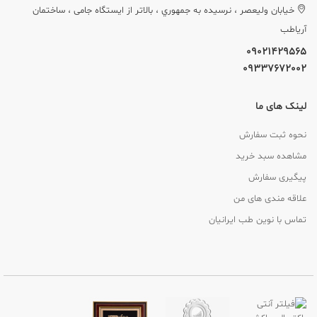
خيابان وليعصر ، نرسيده به جمهوري ، بالاتر از ایستگاه جامی ، ساختمان
آریاطب
09021429565
09337672002
لینک های ما
نحوه ثبت سفارش
مشاهده سبد خرید
پیگیری سفارش
علاقه مندی های من
تماس با نوین طب ایرانیان