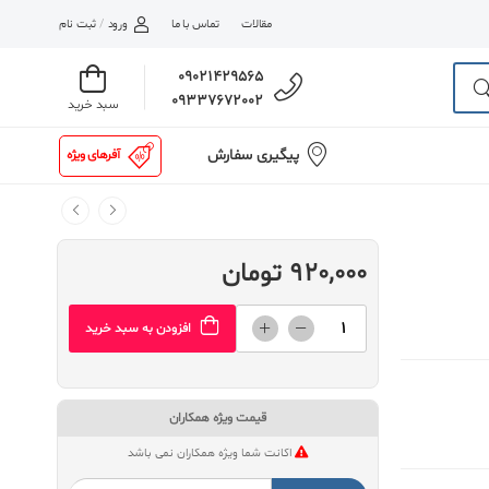
مقالات
تماس با ما
ورود
/
ثبت نام
09021429565
09337672002
سبد خرید
پیگیری سفارش
آفرهای ویژه
920,000 تومان
افزودن به سبد خرید
قیمت ویژه همکاران
اکانت شما ویژه همکاران نمی باشد