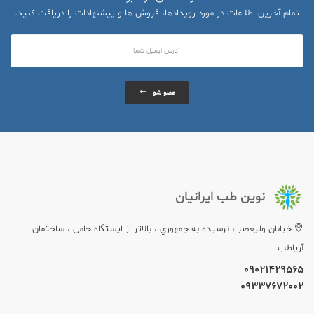
تمام آخرین اطلاعات در مورد رویدادها، فروش ها و پیشنهادات را دریافت کنید.
عضو شو
نوین طب ایرانیان
خيابان وليعصر ، نرسيده به جمهوري ، بالاتر از ایستگاه جامی ، ساختمان
آریاطب
09021429565
09337672002