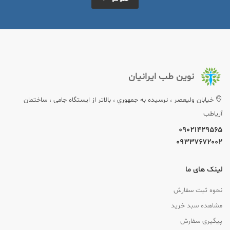
نوین طب ایرانیان
خيابان وليعصر ، نرسيده به جمهوري ، بالاتر از ایستگاه جامی ، ساختمان
آریاطب
09021429565
09337672002
لینک های ما
نحوه ثبت سفارش
مشاهده سبد خرید
پیگیری سفارش