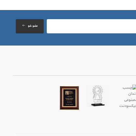
عضو شو