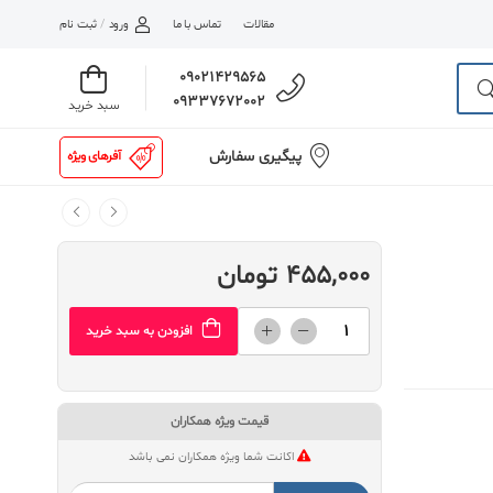
مقالات
تماس با ما
ورود
/
ثبت نام
09021429565
09337672002
سبد خرید
پیگیری سفارش
آفرهای ویژه
455,000 تومان
افزودن به سبد خرید
قیمت ویژه همکاران
اکانت شما ویژه همکاران نمی باشد