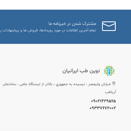
مشترک شدن در خبرنامه ما
تمام آخرین اطلاعات در مورد رویدادها، فروش ها و پیشنهادات را
نوین طب ایرانیان
خيابان وليعصر ، نرسيده به جمهوري ، بالاتر از ایستگاه جامی ، ساختمان
آریاطب
09021429565
09337672002