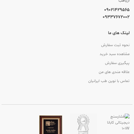
آریاطب
09021429565
09337672002
لینک های ما
نحوه ثبت سفارش
مشاهده سبد خرید
پیگیری سفارش
علاقه مندی های من
تماس با نوین طب ایرانیان