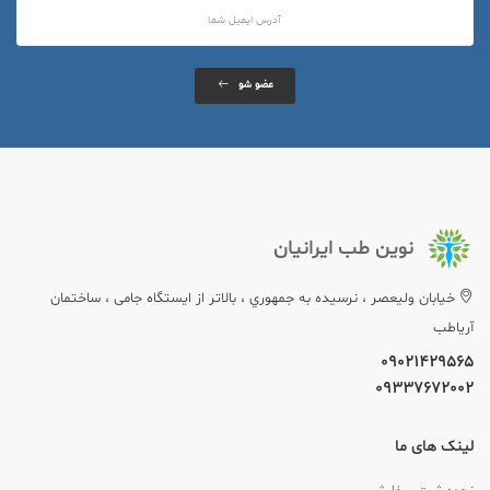
عضو شو
نوین طب ایرانیان
خيابان وليعصر ، نرسيده به جمهوري ، بالاتر از ایستگاه جامی ، ساختمان
آریاطب
09021429565
09337672002
لینک های ما