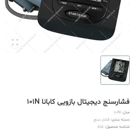
فشارسنج دیجیتال بازویی کابانا 101N
مدل:
101N
دسته بندی:
فشار سنج
شناسه محصول:
515