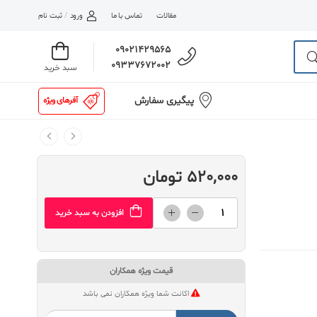
مقالات
تماس با ما
ورود
/
ثبت نام
09021429565
09337672002
سبد خرید
پیگیری سفارش
آفرهای ویژه
520,000 تومان
افزودن به سبد خرید
قیمت ویژه همکاران
اکانت شما ویژه همکاران نمی باشد