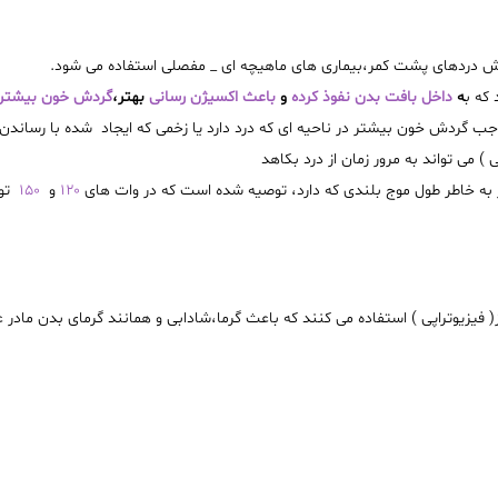
ش دردهای پشت کمر،بیماری های ماهيچه ای _ مفصلی استفاده می شود
.
که ب
ه
داخل بافت بدن نفوذ کرده
و
باعث اکسیژن رسانی
بهتر،
گردش خون بیشتر
وجب گردش خون بیشتر در ناحیه ای که درد دارد یا زخمی که ایجاد شده با رساندن
 ) می تواند به مرور زمان از درد بکاهد
 به خاطر طول موج بلندی که
دارد، توصیه شده است که در وات های
۱۲۰
و
۱۵۰
تو
فیزیوتراپی ) استفاده می کنند که باعث گرما،شادابی و همانند گرمای بدن مادر 