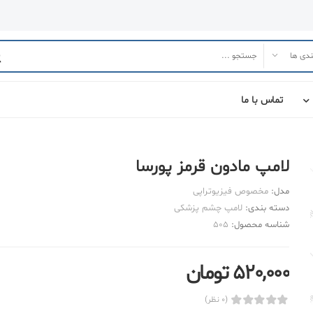
تماس با ما
لامپ مادون قرمز پورسا
مدل:
مخصوص فیزیوتراپی
دسته بندی:
لامپ چشم پزشکی
شناسه محصول:
505
520,000 تومان
(0 نظر)