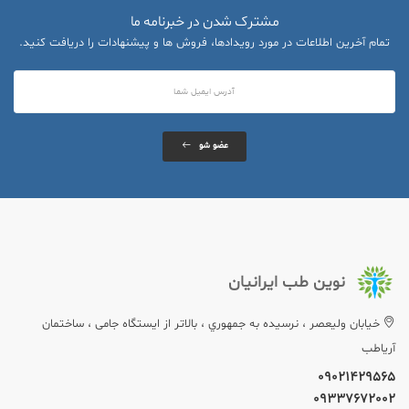
مشترک شدن در خبرنامه ما
تمام آخرین اطلاعات در مورد رویدادها، فروش ها و پیشنهادات را دریافت کنید.
عضو شو
نوین طب ایرانیان
خيابان وليعصر ، نرسيده به جمهوري ، بالاتر از ایستگاه جامی ، ساختمان
آریاطب
09021429565
09337672002