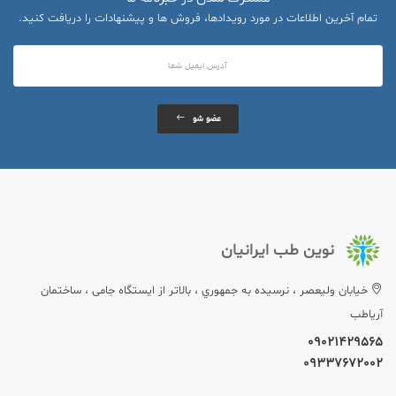
تمام آخرین اطلاعات در مورد رویدادها، فروش ها و پیشنهادات را دریافت کنید.
عضو شو
نوین طب ایرانیان
خيابان وليعصر ، نرسيده به جمهوري ، بالاتر از ایستگاه جامی ، ساختمان
آریاطب
09021429565
09337672002